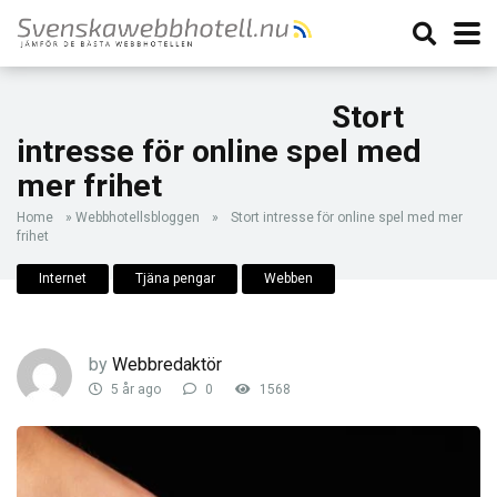
Stort
intresse för online spel med
mer frihet
Home
»
Webbhotellsbloggen
»
Stort intresse för online spel med mer
frihet
Internet
Tjäna pengar
Webben
by
Webbredaktör
5 år ago
0
1568