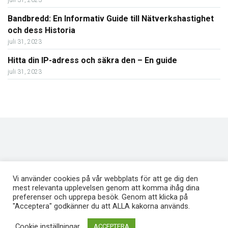
juli 31, 2023
Bandbredd: En Informativ Guide till Nätverkshastighet
och dess Historia
juli 31, 2023
Hitta din IP-adress och säkra den – En guide
juli 31, 2023
Vi använder cookies på vår webbplats för att ge dig den
mest relevanta upplevelsen genom att komma ihåg dina
preferenser och upprepa besök. Genom att klicka på
"Acceptera" godkänner du att ALLA kakorna används.
Svenskawebbhotell.nu är en opartisk jämförelsesajt av svenska webbhotell
Cookie inställningar
ACCEPTERA
Webbhotellsbloggen
Om oss
Privacy Policy
Kontakta Oss