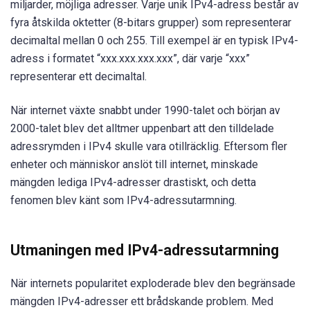
miljarder, möjliga adresser. Varje unik IPv4-adress består av
fyra åtskilda oktetter (8-bitars grupper) som representerar
decimaltal mellan 0 och 255. Till exempel är en typisk IPv4-
adress i formatet “xxx.xxx.xxx.xxx”, där varje “xxx”
representerar ett decimaltal.
När internet växte snabbt under 1990-talet och början av
2000-talet blev det alltmer uppenbart att den tilldelade
adressrymden i IPv4 skulle vara otillräcklig. Eftersom fler
enheter och människor anslöt till internet, minskade
mängden lediga IPv4-adresser drastiskt, och detta
fenomen blev känt som IPv4-adressutarmning.
Utmaningen med IPv4-adressutarmning
När internets popularitet exploderade blev den begränsade
mängden IPv4-adresser ett brådskande problem. Med