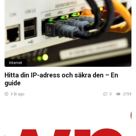
Internet
Hitta din IP-adress och säkra den – En
guide
3 år ago
0
2759