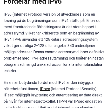
Fördelar med IPv6
IPv6 (Internet Protocol version 6) utvecklades som en
lösning på de begränsningar som IPv4 stötte på. En av de
mest framträdande förbättringarna är det stora hoppet i
adressrymd, vilket har kritiserats som en begränsning av
IPv4. IPv6 använder ett 128-bitars adresseringssystem,
vilket ger otroliga 2^128 eller ungefär 340 undeciljoner
möjliga adresser. Denna enorma adressrymd löser definitivt
problemet med IPv4-adressutarmning och tillåter en nästan
obegränsad mängd unika adresser för alla internetanslutna
enheter.
En annan betydande fördel med IPv6 är den inbyggda
säkerhetsfunktionen,
IPsec
(Internet Protocol Security).
IPsec möjliggör kryptering och autentisering av data direkt
på nivån för internetprotokollet. I IPv4 var IPsec endast en
valfri funktion, men i IPv6 är det inbyggt som standard.