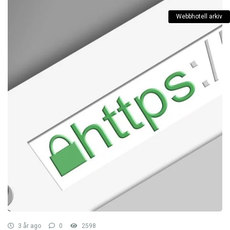
Webbhotell arkiv
3 år ago
0
2598