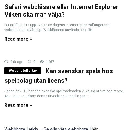
Safari webbläsare eller Internet Explorer
Vilken ska man välja?
För att få en bra upplevelse av dagens internet är en välfungerande
webbläsare nödvändigt. Webbläsarna används idag för ...
Read more »
4 år ago
0
1467
Kan svenskar spela hos
Webbhotell arkiv
spelbolag utan licens?
Sedan år 2019 har den svenska spelmarknaden vuxit sig större och större.
Anledningen bakom denna utveckling är spellagen ...
Read more »
Webbhotell arkiv – Se alla våra webbhotell
här