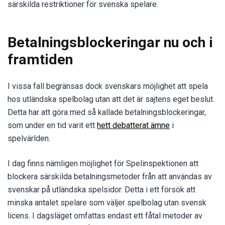
särskilda restriktioner för svenska spelare.
Betalningsblockeringar nu och i
framtiden
I vissa fall begränsas dock svenskars möjlighet att spela
hos utländska spelbolag utan att det är sajtens eget beslut.
Detta har att göra med så kallade betalningsblockeringar,
som under en tid varit ett
hett debatterat ämne
i
spelvärlden.
I dag finns nämligen möjlighet för Spelinspektionen att
blockera särskilda betalningsmetoder från att användas av
svenskar på utländska spelsidor. Detta i ett försök att
minska antalet spelare som väljer spelbolag utan svensk
licens. I dagsläget omfattas endast ett fåtal metoder av