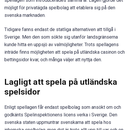
spellagen som introducerades samma år. Lagen gjorde det
möjligt för privatägda spelbolag att etablera sig på den
svenska marknaden.
Tidigare fanns endast de statliga alternativen att tillgå i
Sverige. Men den som sökte sig utanför landsgränserna
kunde hitta en uppsjö av valmöjligheter. Trots spellagens
inträde finns möjligheten att spela på utländska casinon och
bettingsidor kvar, och många väljer att nyttja den.
Lagligt att spela på utländska
spelsidor
Enligt spellagen får endast spelbolag som ansökt om och
godkänts Spelinspektionens licens verka i Sverige. Den
svenska staten uppmuntrar svenskarna att spela hos
inhemska spelbolag, men det är trots allt upp till var och en