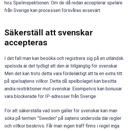
hos Spelinspektionen. Om de då redan accepterar spelare
från Sverige kan processen försvåras avsevärt.
Säkerställ att svenskar
accepteras
I det fall man kan besöka och registrera sig på en utländsk
spelsida är det tydligt att den är tillgänglig för svenskar.
Men det kan trots detta vara fördelaktigt att ta en extra titt
på spelsajtens villkor. Detta då spelbolaget kan besitta
andra restriktioner mot svenskar. Exempelvis kan bonusar
vara blockerade för IP-adresser från Sverige.
För att säkerställa vad som gäller för svenskar kan man
söka på termen ”Sweden” på sajtens undersida där regler
och villkor beskrivs. Får man ingen träff finns i regel inga