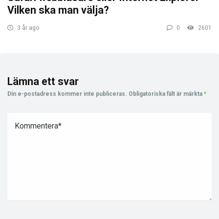
Vilken ska man välja?
3 år ago
0
2601
Lämna ett svar
Din e-postadress kommer inte publiceras.
Obligatoriska fält är märkta
*