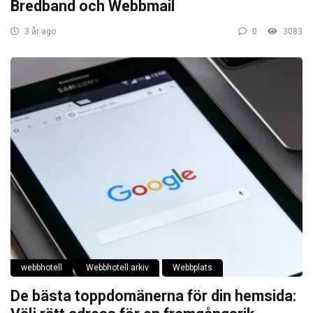
Bredband och Webbmail
3 år ago
0
3083
webbhotell
Webbhotell arkiv
Webbplats
De bästa toppdomänerna för din hemsida: