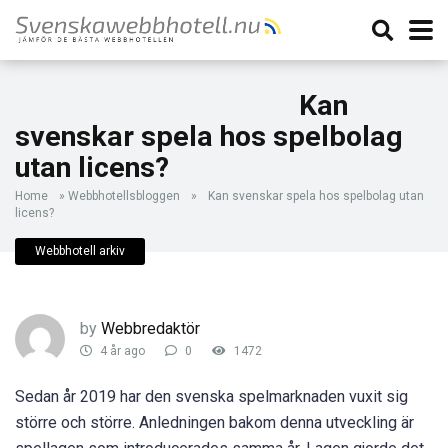
Kan
svenskar spela hos spelbolag
utan licens?
Home
»
Webbhotellsbloggen
»
Kan svenskar spela hos spelbolag utan
licens?
Webbhotell arkiv
by
Webbredaktör
4 år ago
0
1472
Sedan år 2019 har den svenska spelmarknaden vuxit sig
större och större. Anledningen bakom denna utveckling är