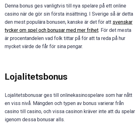
Denna bonus ges vanligtvis till nya spelare på ett online
casino när de gör sin första insättning. I Sverige så är detta
den mest populära bonusen, kanske är det för att
svenskar
tycker om spel och bonusar med mer frihet
. För det mesta
är procentandelen vad folk tittar på för att ta reda på hur
mycket värde de får för sina pengar.
Lojalitetsbonus
Lojalitetsbonusar ges till onlinekasinospelare som har nått
en viss nivå. Mängden och typen av bonus varierar från
casino till casino, och vissa casinon kräver inte att du spelar
igenom dessa bonusar alls.