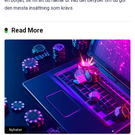
en början, se till att du räknar ut vad det betyder om du gör
den minsta insättning som krävs.
Read More
Nyheter