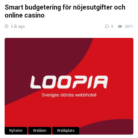
Smart budgetering för nöjesutgifter och
online casino
3 år ago
0
2071
Nyheter
Webben
Webbplats