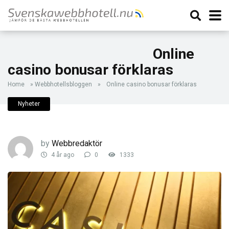
Online
casino bonusar förklaras
Home
»
Webbhotellsbloggen
»
Online casino bonusar förklaras
Nyheter
by
Webbredaktör
4 år ago
0
1333