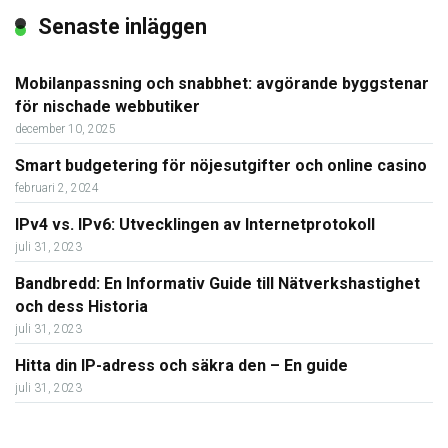
Senaste inläggen
Mobilanpassning och snabbhet: avgörande byggstenar
för nischade webbutiker
december 10, 2025
Smart budgetering för nöjesutgifter och online casino
februari 2, 2024
IPv4 vs. IPv6: Utvecklingen av Internetprotokoll
juli 31, 2023
Bandbredd: En Informativ Guide till Nätverkshastighet
och dess Historia
juli 31, 2023
Hitta din IP-adress och säkra den – En guide
juli 31, 2023